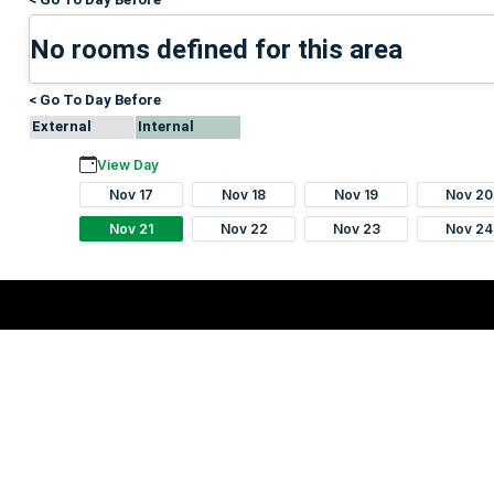
No rooms defined for this area
< Go To Day Before
External
Internal
View Day
Nov 17
Nov 18
Nov 19
Nov 20
Nov 21
Nov 22
Nov 23
Nov 24