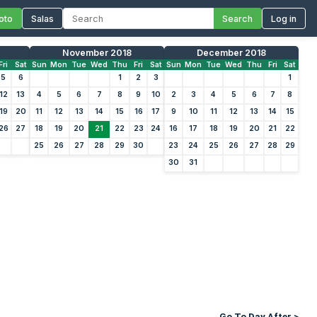
oto
Salas
Search
Log in
November 2018
December 2018
Fri
Sat
Sun
Mon
Tue
Wed
Thu
Fri
Sat
Sun
Mon
Tue
Wed
Thu
Fri
Sat
5
6
1
2
3
1
12
13
4
5
6
7
8
9
10
2
3
4
5
6
7
8
19
20
11
12
13
14
15
16
17
9
10
11
12
13
14
15
26
27
18
19
20
21
22
23
24
16
17
18
19
20
21
22
25
26
27
28
29
30
23
24
25
26
27
28
29
30
31
Go To Day After >