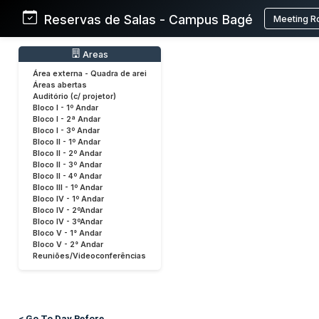
Reservas de Salas - Campus Bagé
Meeting R
Areas
Área externa - Quadra de arei
Áreas abertas
Auditório (c/ projetor)
Bloco I - 1º Andar
Bloco I - 2ª Andar
Bloco I - 3º Andar
Bloco II - 1º Andar
Bloco II - 2º Andar
Bloco II - 3º Andar
Bloco II - 4º Andar
Bloco III - 1º Andar
Bloco IV - 1º Andar
Bloco IV - 2ºAndar
Bloco IV - 3ºAndar
Bloco V - 1° Andar
Bloco V - 2° Andar
Reuniões/Videoconferências
< Go To Day Before