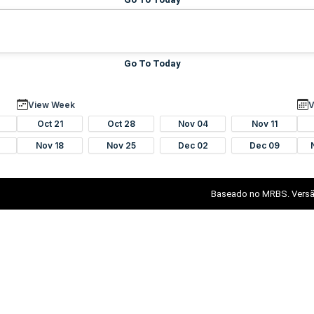
Go To Today
View Week
V
Oct 21
Oct 28
Nov 04
Nov 11
Nov 18
Nov 25
Dec 02
Dec 09
Baseado no MRBS. Versã