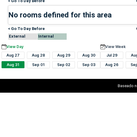
< Go To Day Before
No rooms defined for this area
< Go To Day Before
External
Internal
View Day
View Week
Aug 27
Aug 28
Aug 29
Aug 30
Jul 29
Au
Aug 31
Sep 01
Sep 02
Sep 03
Aug 26
Se
Baseado n