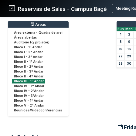
Reservas de Salas - Campus Bagé
Meeting R
Areas
Sun
Mon
Área externa - Quadra de arei
1
2
Áreas abertas
8
9
Auditório (c/ projetor)
Bloco I - 1º Andar
15
16
Bloco I - 2ª Andar
22
23
Bloco I - 3º Andar
Bloco II - 1º Andar
29
30
Bloco II - 2º Andar
Bloco II - 3º Andar
Bloco II - 4º Andar
Bloco III - 1º Andar
Bloco IV - 1º Andar
Bloco IV - 2ºAndar
Bloco IV - 3ºAndar
Bloco V - 1° Andar
Bloco V - 2° Andar
Reuniões/Videoconferências
Frid