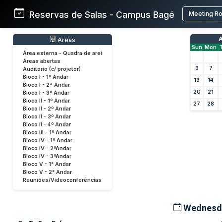
Reservas de Salas - Campus Bagé
Meeting R
A
Areas
Sun
Mon
Área externa - Quadra de arei
Áreas abertas
6
7
Auditório (c/ projetor)
Bloco I - 1º Andar
13
14
Bloco I - 2ª Andar
20
21
Bloco I - 3º Andar
Bloco II - 1º Andar
27
28
Bloco II - 2º Andar
Bloco II - 3º Andar
Bloco II - 4º Andar
Bloco III - 1º Andar
Bloco IV - 1º Andar
Bloco IV - 2ºAndar
Bloco IV - 3ºAndar
Bloco V - 1° Andar
Bloco V - 2° Andar
Reuniões/Videoconferências
Wednesda