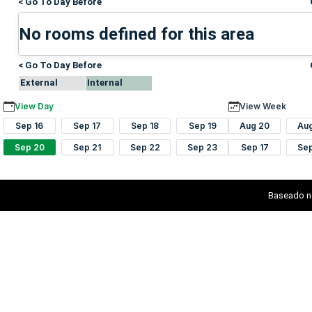
< Go To Day Before
No rooms defined for this area
< Go To Day Before
External
Internal
View Day
View Week
Sep 16
Sep 17
Sep 18
Sep 19
Aug 20
Au
Sep 20
Sep 21
Sep 22
Sep 23
Sep 17
Se
Baseado n