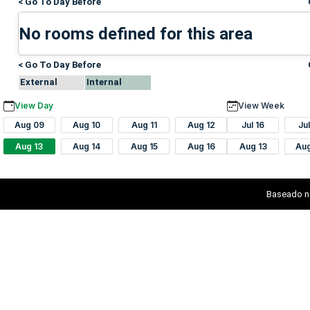
< Go To Day Before
No rooms defined for this area
< Go To Day Before
External
Internal
View Day
View Week
Aug 09
Aug 10
Aug 11
Aug 12
Jul 16
Ju
Aug 13
Aug 14
Aug 15
Aug 16
Aug 13
Au
Baseado n