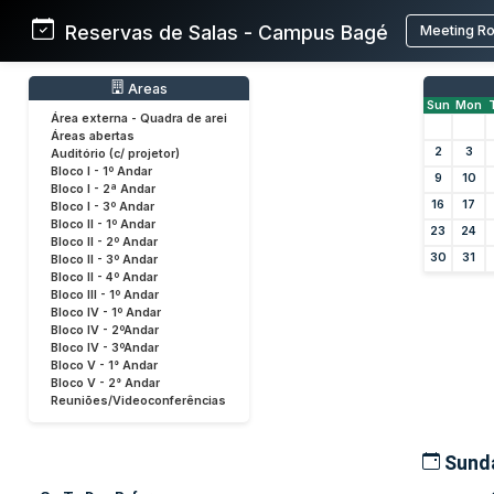
Reservas de Salas - Campus Bagé
Meeting R
Areas
Sun
Mon
Área externa - Quadra de arei
Áreas abertas
2
3
Auditório (c/ projetor)
Bloco I - 1º Andar
9
10
Bloco I - 2ª Andar
16
17
Bloco I - 3º Andar
Bloco II - 1º Andar
23
24
Bloco II - 2º Andar
30
31
Bloco II - 3º Andar
Bloco II - 4º Andar
Bloco III - 1º Andar
Bloco IV - 1º Andar
Bloco IV - 2ºAndar
Bloco IV - 3ºAndar
Bloco V - 1° Andar
Bloco V - 2° Andar
Reuniões/Videoconferências
Sunda