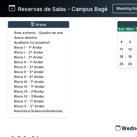
Reservas de Salas - Campus Bagé
Meeting R
Areas
Sun
Mon
Área externa - Quadra de arei
Áreas abertas
4
5
Auditório (c/ projetor)
Bloco I - 1º Andar
11
12
Bloco I - 2ª Andar
18
19
Bloco I - 3º Andar
Bloco II - 1º Andar
25
26
Bloco II - 2º Andar
Bloco II - 3º Andar
Bloco II - 4º Andar
Bloco III - 1º Andar
Bloco IV - 1º Andar
Bloco IV - 2ºAndar
Bloco IV - 3ºAndar
Bloco V - 1° Andar
Bloco V - 2° Andar
Reuniões/Videoconferências
Wedne