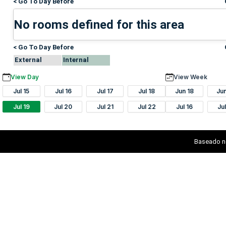
< Go To Day Before
No rooms defined for this area
< Go To Day Before
External
Internal
View Day
View Week
Jul 15
Jul 16
Jul 17
Jul 18
Jun 18
Ju
Jul 19
Jul 20
Jul 21
Jul 22
Jul 16
Ju
Baseado n