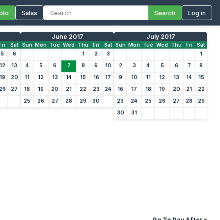
oto
Salas
Search
Log in
June 2017
July 2017
Fri
Sat
Sun
Mon
Tue
Wed
Thu
Fri
Sat
Sun
Mon
Tue
Wed
Thu
Fri
Sat
5
6
1
2
3
1
12
13
4
5
6
7
8
9
10
2
3
4
5
6
7
8
19
20
11
12
13
14
15
16
17
9
10
11
12
13
14
15
26
27
18
19
20
21
22
23
24
16
17
18
19
20
21
22
25
26
27
28
29
30
23
24
25
26
27
28
29
30
31
Go To Day After >