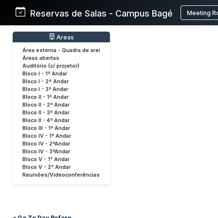
Reservas de Salas - Campus Bagé
Meeting R
Areas
Área externa - Quadra de arei
Áreas abertas
Auditório (c/ projetor)
Bloco I - 1º Andar
Bloco I - 2ª Andar
Bloco I - 3º Andar
Bloco II - 1º Andar
Bloco II - 2º Andar
Bloco II - 3º Andar
Bloco II - 4º Andar
Bloco III - 1º Andar
Bloco IV - 1º Andar
Bloco IV - 2ºAndar
Bloco IV - 3ºAndar
Bloco V - 1° Andar
Bloco V - 2° Andar
Reuniões/Videoconferências
< Go To Day Before