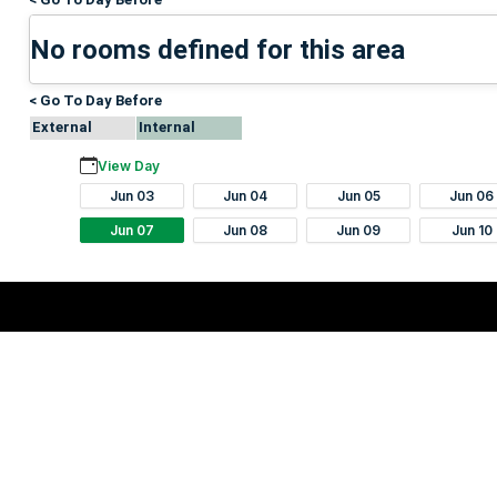
No rooms defined for this area
< Go To Day Before
External
Internal
View Day
Jun 03
Jun 04
Jun 05
Jun 06
Jun 07
Jun 08
Jun 09
Jun 10