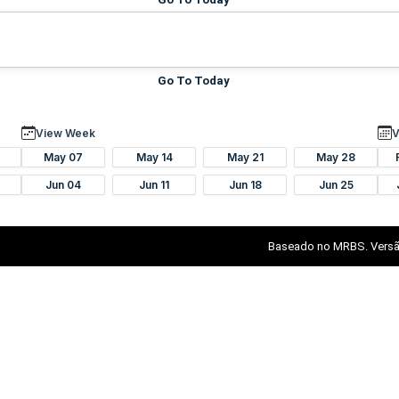
Go To Today
View Week
V
May 07
May 14
May 21
May 28
Jun 04
Jun 11
Jun 18
Jun 25
Baseado no MRBS. Versã