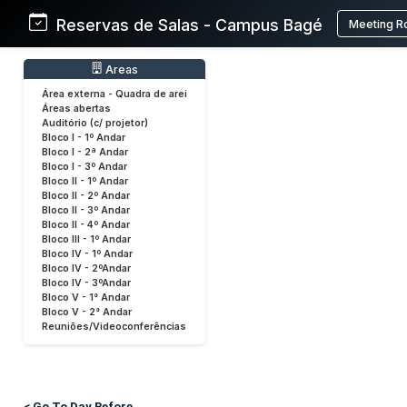
Reservas de Salas - Campus Bagé
Meeting R
Areas
Área externa - Quadra de arei
Áreas abertas
Auditório (c/ projetor)
Bloco I - 1º Andar
Bloco I - 2ª Andar
Bloco I - 3º Andar
Bloco II - 1º Andar
Bloco II - 2º Andar
Bloco II - 3º Andar
Bloco II - 4º Andar
Bloco III - 1º Andar
Bloco IV - 1º Andar
Bloco IV - 2ºAndar
Bloco IV - 3ºAndar
Bloco V - 1° Andar
Bloco V - 2° Andar
Reuniões/Videoconferências
< Go To Day Before