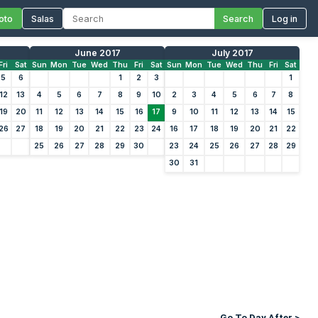
oto
Salas
Search
Log in
June 2017
July 2017
Fri
Sat
Sun
Mon
Tue
Wed
Thu
Fri
Sat
Sun
Mon
Tue
Wed
Thu
Fri
Sat
5
6
1
2
3
1
12
13
4
5
6
7
8
9
10
2
3
4
5
6
7
8
19
20
11
12
13
14
15
16
17
9
10
11
12
13
14
15
26
27
18
19
20
21
22
23
24
16
17
18
19
20
21
22
25
26
27
28
29
30
23
24
25
26
27
28
29
30
31
Go To Day After >