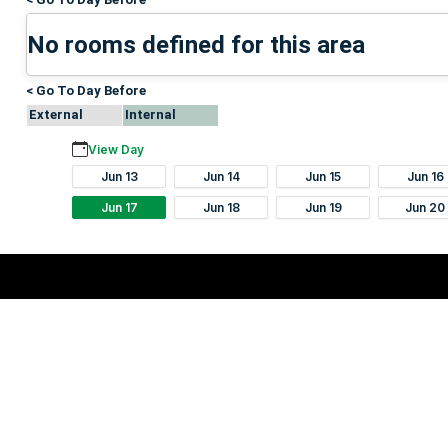
No rooms defined for this area
< Go To Day Before
External
Internal
View Day
Jun 13
Jun 14
Jun 15
Jun 16
Jun 17
Jun 18
Jun 19
Jun 20