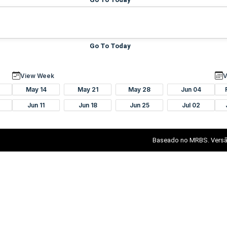
Go To Today
View Week
V
May 14
May 21
May 28
Jun 04
Jun 11
Jun 18
Jun 25
Jul 02
Baseado no MRBS. Versã