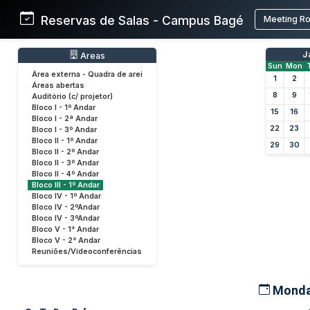
Reservas de Salas - Campus Bagé
Meeting R
J
Areas
Sun
Mon
Área externa - Quadra de arei
1
2
Áreas abertas
8
9
Auditório (c/ projetor)
Bloco I - 1º Andar
15
16
Bloco I - 2ª Andar
22
23
Bloco I - 3º Andar
Bloco II - 1º Andar
29
30
Bloco II - 2º Andar
Bloco II - 3º Andar
Bloco II - 4º Andar
Bloco III - 1º Andar
Bloco IV - 1º Andar
Bloco IV - 2ºAndar
Bloco IV - 3ºAndar
Bloco V - 1° Andar
Bloco V - 2° Andar
Reuniões/Videoconferências
Monday