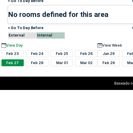
< Go To Day Before
No rooms defined for this area
< Go To Day Before
External
Internal
View Day
View Week
Feb 23
Feb 24
Feb 25
Feb 26
Jan 29
Fe
Feb 27
Feb 28
Mar 01
Mar 02
Feb 26
Ma
Baseado n